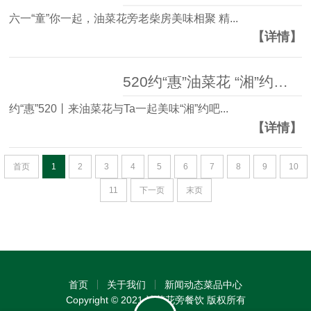
六一“童”你一起，油菜花旁老柴房美味相聚 精...
【详情】
520约“惠”油菜花 “湘”约美味 一起来
约“惠”520丨来油菜花与Ta一起美味“湘”约吧...
【详情】
首页
1
2
3
4
5
6
7
8
9
10
11
下一页
末页
首页
关于我们
新闻动态
菜品中心
Copyright © 2021 油菜花旁餐饮 版权所有