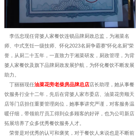
李伍忠现任背篓人家餐饮连锁品牌厨政总监，为湘菜名
师、中式烹饪一级技师、怀化2023名厨争霸赛“怀化名厨”荣
誉，从厨二十五年，一直致力于湘菜研发，厨政管理，为背
篓人家餐饮及旗下品牌厨政发展护航，为怀化餐饮不断发展
助力。
丁丽丽现任
油菜花旁老柴房品牌总店
店长助理，她从事餐
饮服务行业十二年，先后在背篓人家市委店、油菜花旁顺天
店等门店担任重要管理岗位，她事事讲究严谨，对客服务温
暖仔细，带领前厅员工得到众多顾客的好评，也为公司新店
拓展培养了众多优秀餐饮服务人才。
荣誉是对优秀的认可和褒奖，对于餐饮人来说也是不断前